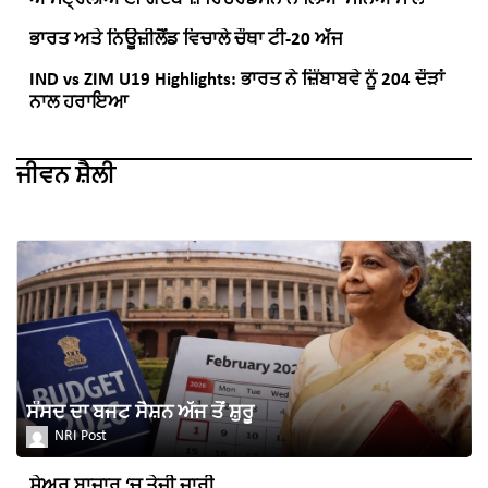
ਭਾਰਤ ਅਤੇ ਨਿਊਜ਼ੀਲੈਂਡ ਵਿਚਾਲੇ ਚੌਥਾ ਟੀ-20 ਅੱਜ
IND vs ZIM U19 Highlights: ਭਾਰਤ ਨੇ ਜ਼ਿੰਬਾਬਵੇ ਨੂੰ 204 ਦੌੜਾਂ
ਨਾਲ ਹਰਾਇਆ
ਜੀਵਨ ਸ਼ੈਲੀ
ਸੰਸਦ ਦਾ ਬਜਟ ਸੈਸ਼ਨ ਅੱਜ ਤੋਂ ਸ਼ੁਰੂ
NRI Post
ਸ਼ੇਅਰ ਬਾਜ਼ਾਰ ‘ਚ ਤੇਜ਼ੀ ਜਾਰੀ