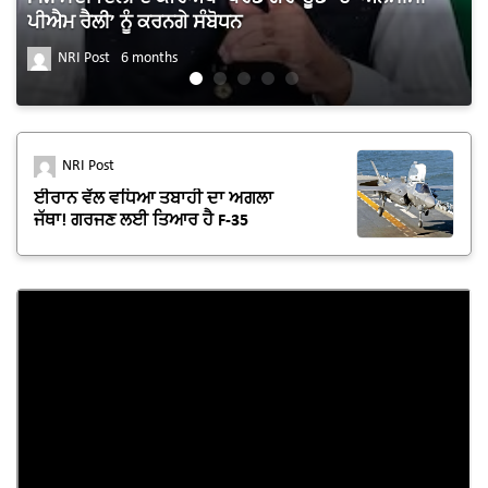
ਪੀਐਮ ਰੈਲੀ’ ਨੂੰ ਕਰਨਗੇ ਸੰਬੋਧਨ
NRI Post
6 months
NRI Post
ਈਰਾਨ ਵੱਲ ਵਧਿਆ ਤਬਾਹੀ ਦਾ ਅਗਲਾ
ਜੱਥਾ! ਗਰਜਣ ਲਈ ਤਿਆਰ ਹੈ F-35