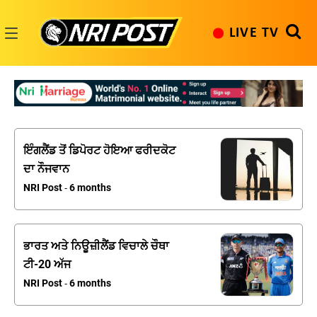
Skip
to
LIVE TV
content
NRI
Post
ਇੰਗਲੈਂਡ ਤੋਂ ਡਿਪੋਰਟ ਹੋਇਆ ਫਰੀਦਕੋਟ
ਦਾ ਨੌਜਵਾਨ
NRI Post
6 months
-
ਭਾਰਤ ਅਤੇ ਨਿਊਜ਼ੀਲੈਂਡ ਵਿਚਾਲੇ ਚੌਥਾ
ਟੀ-20 ਅੱਜ
NRI Post
6 months
-