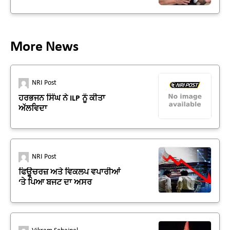
More News
NRI Post
ਹਰਭਜਨ ਸਿੰਘ ਨੇ ILP ਨੂੰ ਕੀਤਾ
ਅੱਲਵਿਦਾ
NRI Post
ਫਿਊਚਰਜ਼ ਅਤੇ ਵਿਕਲਪ ਵਪਾਰੀਆਂ
‘ਤੇ ਪਿਆ ਬਜਟ ਦਾ ਅਸਰ