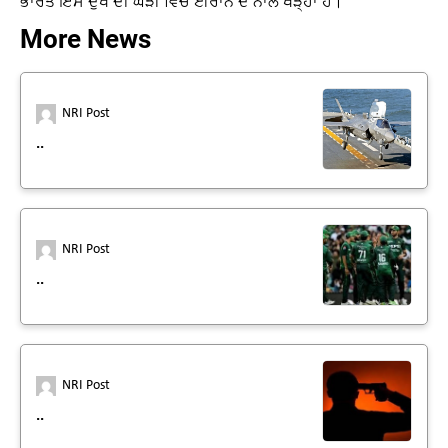
ਭਾਰਤ ਇਸ ਦੁੱਖ ਦੀ ਘੜੀ ਵਿੱਚ ਈਰਾਨ ਦੇ ਨਾਲ ਖੜ੍ਹਾ ਹੈ।
More News
NRI Post
..
NRI Post
..
NRI Post
..