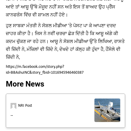
ਆਏ ਤਾਂ ਆਸ਼ੂ ਉੱਥੇ ਮੌਜੂਦ ਨਹੀਂ ਸਨ ਅਤੇ ਇਸ ਤੋਂ ਬਾਅਦ ਉਹ ਪ੍ਰੈੱਸ
ਕਾਨਫਰੰਸ ਵਿੱਚ ਵੀ ਸ਼ਾਮਲ ਨਹੀਂ ਹੋਏ।
ਹੁਣ ਸਾਬਕਾ ਮੰਤਰੀ ਨੇ ਸੋਸ਼ਲ ਮੀਡੀਆ 'ਤੇ ਪੋਸਟ ਪਾ ਕੇ ਆਪਣਾ ਦਰਦ
ਜ਼ਾਹਰ ਕੀਤਾ ਹੈ। ਜਿਸ ਨੇ ਨਵੀਂ ਚਰਚਾ ਛੇੜ ਦਿੱਤੀ ਹੈ ਕਿ ਆਸ਼ੂ ਅੱਗੇ ਕੀ
ਕਦਮ ਚੁੱਕਣ ਜਾ ਰਹੇ ਹਨ। ਆਸ਼ੂ ਨੇ ਸੋਸ਼ਲ ਮੀਡੀਆ ਉੱਤੇ ਲਿਖਿਆ, ਰਾਸਤੇ
ਵੀ ਜ਼ਿੱਦੀ ਨੇ, ਮੰਜ਼ਿਲਾਂ ਵੀ ਜ਼ਿੱਦੇ ਨੇ, ਦੇਖਦੇ ਹਾਂ ਕੱਲ੍ਹ ਕੀ ਹੁੰਦਾ ਹੈ, ਹੌਂਸੇਲੇ ਵੀ
ਜ਼ਿੱਦੀ ਨੇ,
https://m.facebook.com/story.php?
id=BBAshuINC&story_fbid=1016945946460387
More News
NRI Post
..