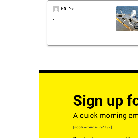
NRI Post
..
Sign up fo
A quick morning emai
[noptin-form id=94132]