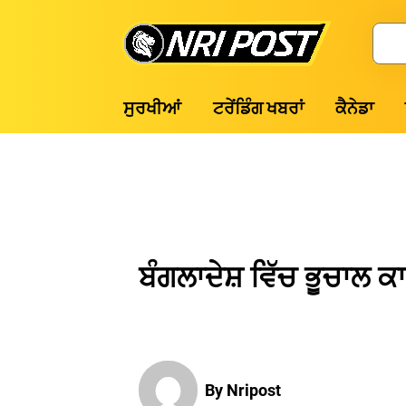
Skip
to
Search
content
NRI
ਸੁਰਖੀਆਂ
ਟਰੇਂਡਿੰਗ ਖਬਰਾਂ
ਕੈਨੇਡਾ
Post
ਬੰਗਲਾਦੇਸ਼ ਵਿੱਚ ਭੂਚਾਲ ਕਾ
By Nripost