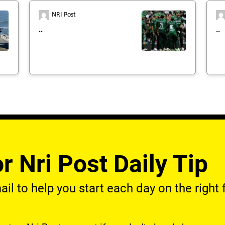
NRI Post
..
..
r Nri Post Daily Tip
l to help you start each day on the right f