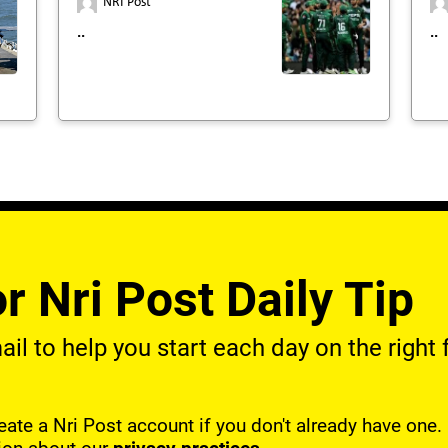
NRI Post
..
..
r Nri Post Daily Tip
l to help you start each day on the right f
reate a Nri Post account if you don't already have one