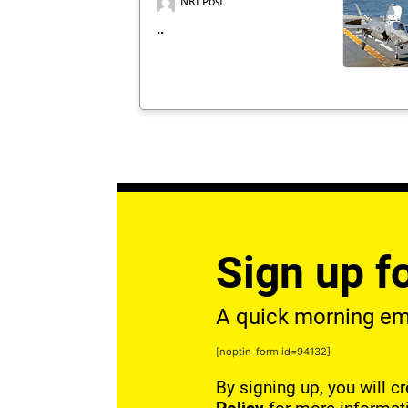
NRI Post
..
Sign up fo
A quick morning emai
[noptin-form id=94132]
By signing up, you will c