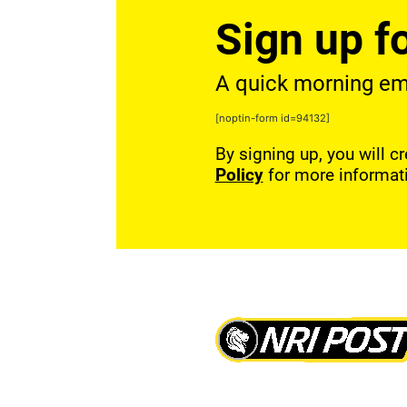
Sign up fo
A quick morning emai
[noptin-form id=94132]
By signing up, you will c
Policy
for more informat