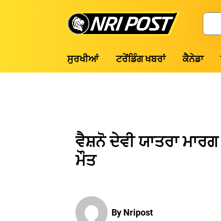
Skip
to
Search
content
NRI
ਸੁਰਖੀਆਂ
ਟਰੇਂਡਿੰਗ ਖਬਰਾਂ
ਕੈਨੇਡਾ
Post
ਵੈਸ਼ਨੋ ਦੇਵੀ ਯਾਤਰਾ ਮਾਰਗ
ਮੌਤ
By Nripost