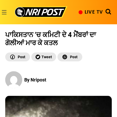
Skip
to
LIVE TV
content
NRI
Post
ਪਾਕਿਸਤਾਨ ‘ਚ ਕਮਿਟੀ ਦੇ 4 ਮੈਂਬਰਾਂ ਦਾ
ਗੋਲੀਆਂ ਮਾਰ ਕੇ ਕਤਲ
By Nripost