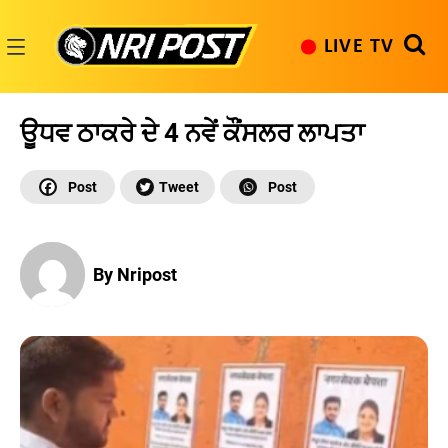
Skip
to
LIVE TV
content
NRI
Post
ਊਧਵ ਠਾਕਰੇ ਦੇ 4 ਨਵੇਂ ਕੌਂਸਲਰ ਲਾਪਤਾ
By Nripost