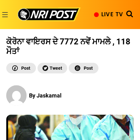
Skip
to
LIVE TV
content
NRI
Post
ਕੋਰੋਨਾ ਵਾਇਰਸ ਦੇ 7772 ਨਵੇਂ ਮਾਮਲੇ , 118
ਮੌਤਾਂ
By Jaskamal