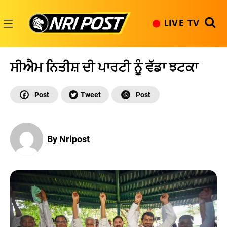
Skip
to
LIVE TV
content
NRI
Post
ਸੀਐਮ ਨਿਤੀਸ਼ ਦੀ ਪਾਰਟੀ ਨੂੰ ਵੱਡਾ ਝਟਕਾ
By Nripost