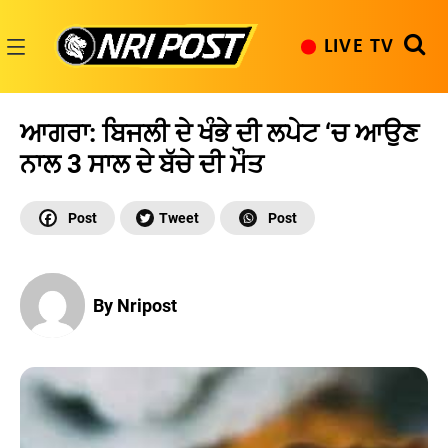
Skip
to
LIVE TV
content
NRI
Post
ਆਗਰਾ: ਬਿਜਲੀ ਦੇ ਖੰਭੇ ਦੀ ਲਪੇਟ ‘ਚ ਆਉਣ
ਨਾਲ 3 ਸਾਲ ਦੇ ਬੱਚੇ ਦੀ ਮੌਤ
By Nripost