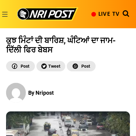
Skip
to
LIVE TV
content
NRI
Post
ਕੁਝ ਮਿੰਟਾਂ ਦੀ ਬਾਰਿਸ਼, ਘੰਟਿਆਂ ਦਾ ਜਾਮ-
ਦਿੱਲੀ ਫਿਰ ਬੇਬਸ
By Nripost