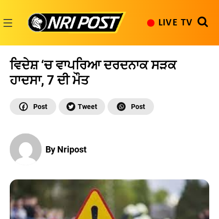
Skip
to
LIVE TV
content
NRI
Post
ਵਿਦੇਸ਼ ‘ਚ ਵਾਪਰਿਆ ਦਰਦਨਾਕ ਸੜਕ
ਹਾਦਸਾ, 7 ਦੀ ਮੌਤ
By Nripost