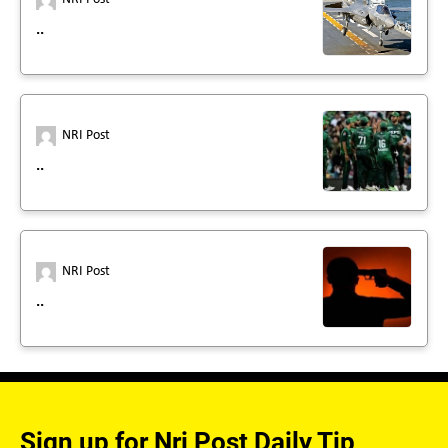
..
NRI Post
..
NRI Post
..
Sign up for Nri Post Daily Tip