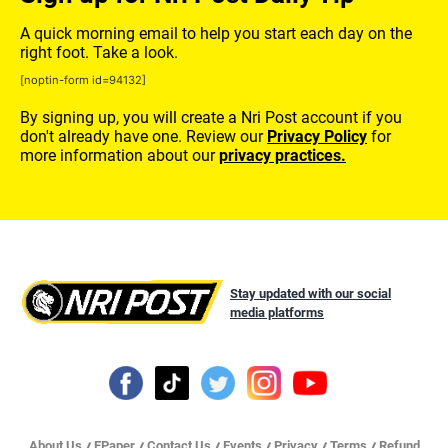
A quick morning email to help you start each day on the
right foot. Take a look.
[noptin-form id=94132]
By signing up, you will create a Nri Post account if you
don't already have one. Review our
Privacy Policy
for
more information about our
privacy practices.
Stay updated with our social
media platforms
About Us
EPaper
Contact Us
Events
Privacy
Terms
Refund