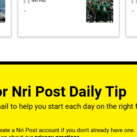
NRI Post
..
..
r Nri Post Daily Tip
l to help you start each day on the right f
reate a Nri Post account if you don't already have one