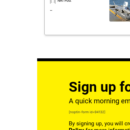
NRI Post
..
Sign up fo
A quick morning emai
[noptin-form id=94132]
By signing up, you will c