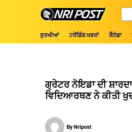
Skip
to
Search
content
NRI
ਸੁਰਖੀਆਂ
ਟਰੇਂਡਿੰਗ ਖਬਰਾਂ
ਕੈਨੇਡਾ
Post
ਗ੍ਰੇਟਰ ਨੋਇਡਾ ਦੀ ਸ਼ਾਰਦ
ਵਿਦਿਆਰਥਣ ਨੇ ਕੀਤੀ ਖੁਦ
By Nripost