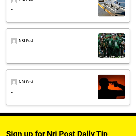
..
NRI Post
..
NRI Post
..
Sign up for Nri Post Daily Tip