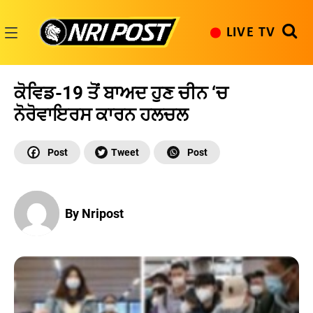
Skip
to
LIVE TV
content
NRI
Post
ਕੋਵਿਡ-19 ਤੋਂ ਬਾਅਦ ਹੁਣ ਚੀਨ ‘ਚ
ਨੋਰੋਵਾਇਰਸ ਕਾਰਨ ਹਲਚਲ
By Nripost