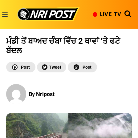
Skip
to
LIVE TV
content
NRI
Post
ਮੰਡੀ ਤੋਂ ਬਾਅਦ ਚੰਬਾ ਵਿੱਚ 2 ਥਾਵਾਂ ‘ਤੇ ਫਟੇ
ਬੱਦਲ
By Nripost