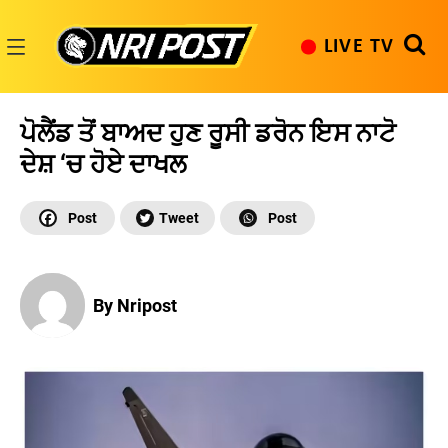
Skip
to
LIVE TV
content
NRI
Post
ਪੋਲੈਂਡ ਤੋਂ ਬਾਅਦ ਹੁਣ ਰੂਸੀ ਡਰੋਨ ਇਸ ਨਾਟੋ
ਦੇਸ਼ ‘ਚ ਹੋਏ ਦਾਖਲ
By Nripost