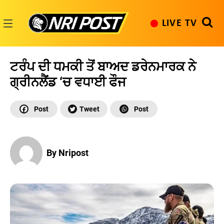
Skip
to
LIVE TV
content
NRI
Post
ਟਰੰਪ ਦੀ ਧਮਕੀ ਤੋਂ ਬਾਅਦ ਡਰੇਨਮਾਰਕ ਨੇ
ਗ੍ਰੀਨਲੈਂਡ ‘ਚ ਵਧਾਈ ਫੌਜ
By Nripost