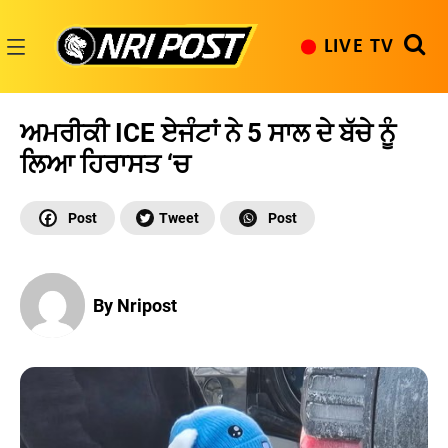
Skip
to
LIVE TV
content
NRI
Post
ਅਮਰੀਕੀ ICE ਏਜੰਟਾਂ ਨੇ 5 ਸਾਲ ਦੇ ਬੱਚੇ ਨੂੰ
ਲਿਆ ਹਿਰਾਸਤ ‘ਚ
By Nripost