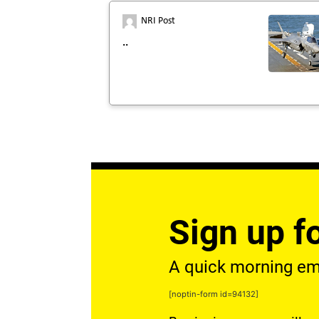
NRI Post
..
Sign up fo
A quick morning emai
[noptin-form id=94132]