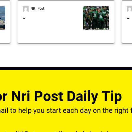
NRI Post
..
..
r Nri Post Daily Tip
l to help you start each day on the right f