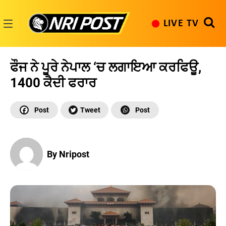
Skip
to
LIVE TV
content
NRI
Post
ਫੌਜ ਨੇ ਪੂਰੇ ਨੇਪਾਲ ‘ਚ ਲਗਾਇਆ ਕਰਫਿਊ,
1400 ਕੈਦੀ ਫਰਾਰ
By Nripost