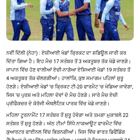
ਨਵੀਂ ਦਿੱਲੀ (ਨੇਹਾ) : ਏਸ਼ੀਆਈ ਖੇਡਾਂ ਕ੍ਰਿਕਟ ਦਾ ਸ਼ਡਿਊਲ ਜਾਰੀ ਕਰ
ਦਿੱਤਾ ਗਿਆ ਹੈ। ਇਹ ਮੈਚ 17 ਸਤੰਬਰ ਤੋਂ 3 ਅਕਤੂਬਰ ਤੱਕ ਖੇਡੇ ਜਾਣਗੇ।
ਜਾਪਾਨ ਵਿੱਚ ਹੋਣ ਵਾਲੀਆਂ ਏਚੀ-ਨਾਗੋਆ ਏਸ਼ਿਆਈ ਖੇਡਾਂ 19 ਸਤੰਬਰ ਤੋਂ
4 ਅਕਤੂਬਰ ਤੱਕ ਚੱਲਣਗੀਆਂ। ਹਾਲਾਂਕਿ, ਕੁਝ ਸਮਾਗਮ ਪਹਿਲਾਂ ਸ਼ੁਰੂ
ਹੋਣਗੇ। ਏਸ਼ੀਆਈ ਖੇਡਾਂ 'ਚ ਕ੍ਰਿਕਟ ਟੀ-20 ਫਾਰਮੈਟ 'ਚ ਖੇਡਿਆ ਜਾਵੇਗਾ,
ਜਿਸ 'ਚ ਪੁਰਸ਼ ਅਤੇ ਮਹਿਲਾ ਦੋਵਾਂ ਦੇ ਮੈਚ ਹੋਣਗੇ। ਸਾਰੇ ਮੈਚ ਏਚੀ
ਪ੍ਰੀਫੈਕਚਰ ਦੇ ਕੋਰੋਜੀ ਐਥਲੈਟਿਕ ਪਾਰਕ ਵਿੱਚ ਖੇਡੇ ਜਾਣਗੇ।
ਮਹਿਲਾ ਟੂਰਨਾਮੈਂਟ 17 ਸਤੰਬਰ ਤੋਂ ਸ਼ੁਰੂ ਹੋਵੇਗਾ ਅਤੇ ਤਮਗਾ ਮੁਕਾਬਲੇ 22
ਸਤੰਬਰ ਤੋਂ ਸ਼ੁਰੂ ਹੋਣਗੇ। ਅੱਠ ਟੀਮਾਂ ਸਿੱਧੇ ਨਾਕਆਊਟ ਫਾਰਮੈਟ ਵਿੱਚ
ਕੁਆਰਟਰ ਫਾਈਨਲ ਵਿੱਚ ਭਿੜਨਗੀਆਂ। ਜਿਸ ਵਿੱਚ ਭਾਰਤ ਡਿਫੈਂਡਿੰਗ