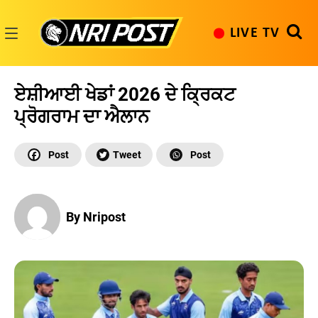
Skip
to
LIVE TV
content
NRI
Post
ਏਸ਼ੀਆਈ ਖੇਡਾਂ 2026 ਦੇ ਕ੍ਰਿਕਟ
ਪ੍ਰੋਗਰਾਮ ਦਾ ਐਲਾਨ
By Nripost