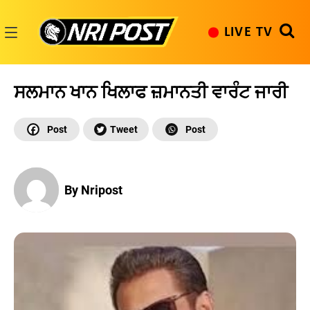
Skip
to
LIVE TV
content
NRI
Post
ਸਲਮਾਨ ਖਾਨ ਖਿਲਾਫ ਜ਼ਮਾਨਤੀ ਵਾਰੰਟ ਜਾਰੀ
By Nripost