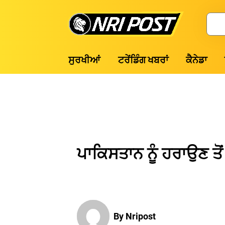
Skip
to
Search
content
NRI
ਸੁਰਖੀਆਂ
ਟਰੇਂਡਿੰਗ ਖਬਰਾਂ
ਕੈਨੇਡਾ
Post
ਪਾਕਿਸਤਾਨ ਨੂੰ ਹਰਾਉਣ ਤੋ
By Nripost