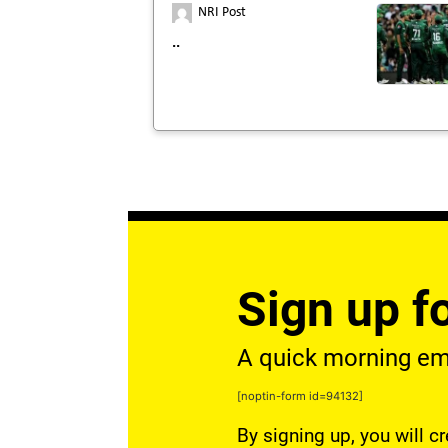
NRI Post
..
Sign up fo
A quick morning emai
[noptin-form id=94132]
By signing up, you will c