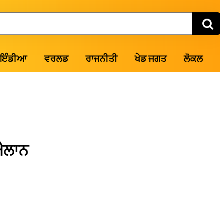
ਇੰਡੀਆ
ਵਰਲਡ
ਰਾਜਨੀਤੀ
ਖੇਡ ਜਗਤ
ਲੋਕਲ
ਐਲਾਨ