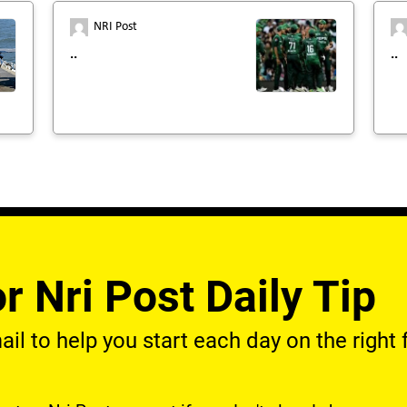
NRI Post
..
..
r Nri Post Daily Tip
l to help you start each day on the right f