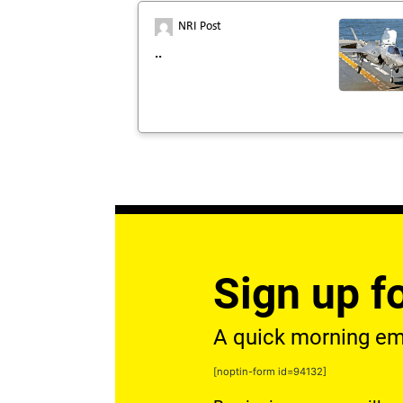
NRI Post
..
Sign up fo
A quick morning emai
[noptin-form id=94132]