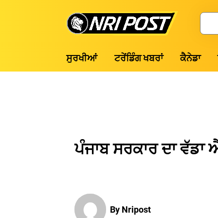
Skip
to
Search
content
NRI
ਸੁਰਖੀਆਂ
ਟਰੇਂਡਿੰਗ ਖਬਰਾਂ
ਕੈਨੇਡਾ
Post
ਪੰਜਾਬ ਸਰਕਾਰ ਦਾ ਵੱਡਾ 
By Nripost