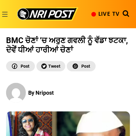
Skip
to
LIVE TV
content
NRI
Post
BMC ਚੋਣਾਂ ‘ਚ ਅਰੁਣ ਗਵਲੀ ਨੂੰ ਵੱਡਾ ਝਟਕਾ,
ਦੋਵੇਂ ਧੀਆਂ ਹਾਰੀਆਂ ਚੋਣਾਂ
By Nripost