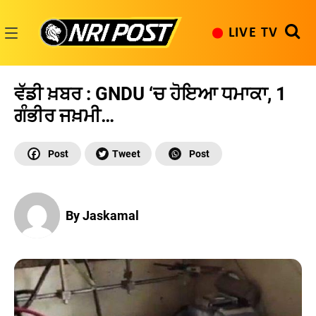
Skip
to
LIVE TV
content
NRI
Post
ਵੱਡੀ ਖ਼ਬਰ : GNDU ‘ਚ ਹੋਇਆ ਧਮਾਕਾ, 1
ਗੰਭੀਰ ਜਖ਼ਮੀ…
By Jaskamal