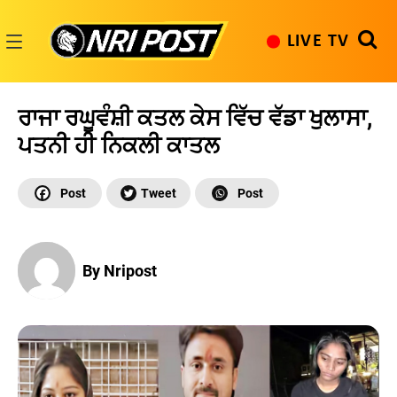
Skip
to
LIVE TV
content
NRI
Post
ਰਾਜਾ ਰਘੂਵੰਸ਼ੀ ਕਤਲ ਕੇਸ ਵਿੱਚ ਵੱਡਾ ਖੁਲਾਸਾ,
ਪਤਨੀ ਹੀ ਨਿਕਲੀ ਕਾਤਲ
By Nripost