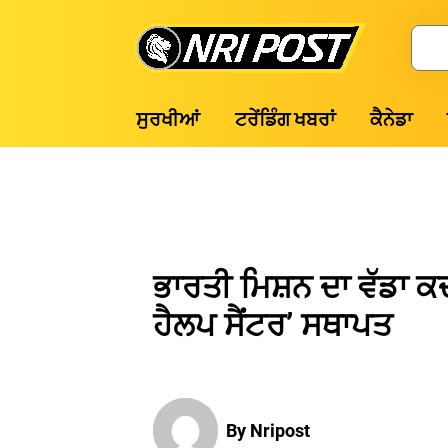
Skip
to
Search
content
NRI
ਸੁਰਖੀਆਂ
ਟਰੇਂਡਿੰਗ ਖਬਰਾਂ
ਕੈਨੇਡਾ
Post
ਭਾਰਤੀ ਮਿਸ਼ਨ ਦਾ ਵੱਡਾ ਕ
ਹੈਲਪ ਸੈਂਟਰ’ ਸਥਾਪਤ
By Nripost