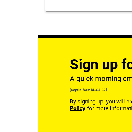
Sign up fo
A quick morning emai
[noptin-form id=94132]
By signing up, you will c
Policy
for more informat