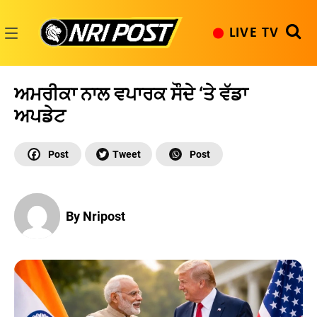
Skip
to
LIVE TV
content
NRI
Post
ਅਮਰੀਕਾ ਨਾਲ ਵਪਾਰਕ ਸੌਦੇ ‘ਤੇ ਵੱਡਾ
ਅਪਡੇਟ
By Nripost