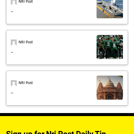
NRI Post
..
NRI Post
..
NRI Post
..
Sign up for Nri Post Daily Tip