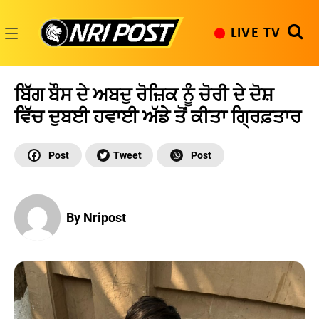
Skip
to
LIVE TV
content
NRI
Post
ਬਿੱਗ ਬੌਸ ਦੇ ਅਬਦੁ ਰੋਜ਼ਿਕ ਨੂੰ ਚੋਰੀ ਦੇ ਦੋਸ਼
ਵਿੱਚ ਦੁਬਈ ਹਵਾਈ ਅੱਡੇ ਤੋਂ ਕੀਤਾ ਗ੍ਰਿਫ਼ਤਾਰ
By Nripost