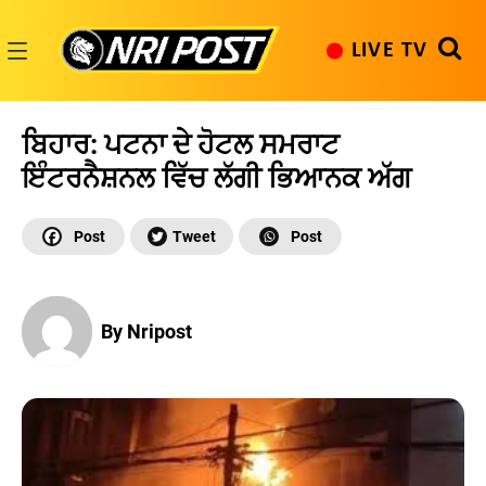
Skip
to
LIVE TV
content
NRI
Post
ਬਿਹਾਰ: ਪਟਨਾ ਦੇ ਹੋਟਲ ਸਮਰਾਟ
ਇੰਟਰਨੈਸ਼ਨਲ ਵਿੱਚ ਲੱਗੀ ਭਿਆਨਕ ਅੱਗ
By Nripost