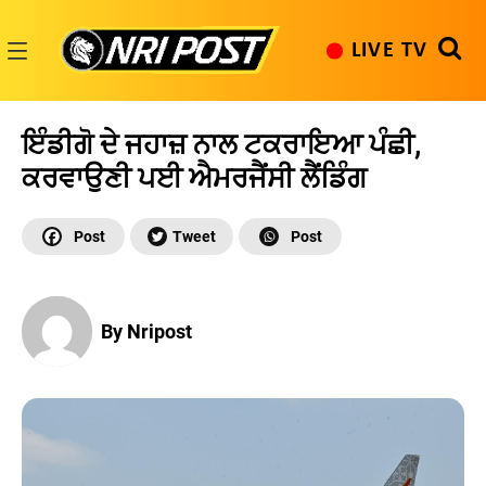
Skip
to
LIVE TV
content
NRI
Post
ਇੰਡੀਗੋ ਦੇ ਜਹਾਜ਼ ਨਾਲ ਟਕਰਾਇਆ ਪੰਛੀ,
ਕਰਵਾਉਣੀ ਪਈ ਐਮਰਜੈਂਸੀ ਲੈਂਡਿੰਗ
By Nripost