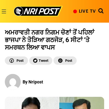
Skip
to
LIVE TV
content
NRI
Post
ਅਮਰਾਵਤੀ ਨਗਰ ਨਿਗਮ ਚੋਣਾਂ ਤੋਂ ਪਹਿਲਾਂ
ਭਾਜਪਾ ਨੇ ਤੋੜਿਆ ਗਠਜੋੜ, 6 ਸੀਟਾਂ ‘ਤੇ
ਸਮਰਥਨ ਲਿਆ ਵਾਪਸ
By Nripost