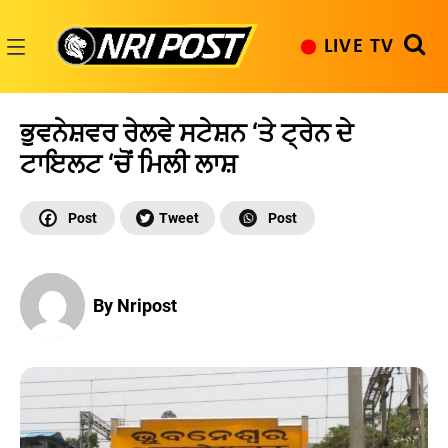
Skip
to
LIVE TV
content
NRI
Post
ਭੁਵਨੇਸ਼ਵਰ ਰੇਲਵੇ ਸਟੇਸ਼ਨ ‘ਤੇ ਟ੍ਰੇਨ ਦੇ
ਟਾਇਲਟ ‘ਚੋਂ ਮਿਲੀ ਲਾਸ਼
By Nripost