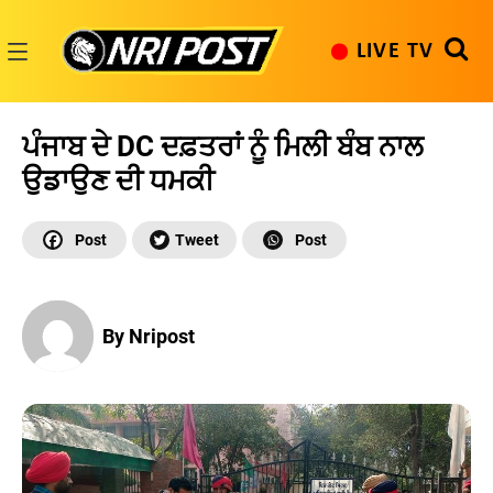
Skip
to
LIVE TV
content
NRI
Post
ਪੰਜਾਬ ਦੇ DC ਦਫ਼ਤਰਾਂ ਨੂੰ ਮਿਲੀ ਬੰਬ ਨਾਲ
ਉਡਾਉਣ ਦੀ ਧਮਕੀ
By Nripost