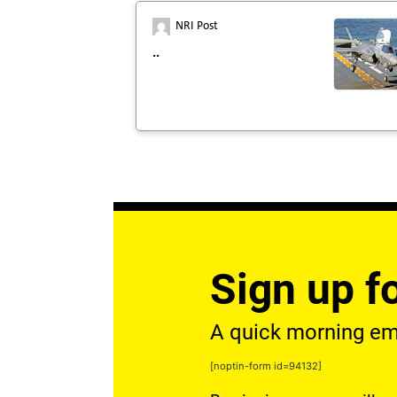
NRI Post
..
Sign up fo
A quick morning emai
[noptin-form id=94132]