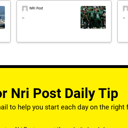
NRI Post
..
..
r Nri Post Daily Tip
l to help you start each day on the right f