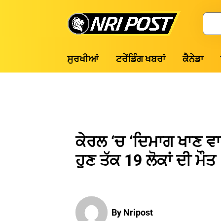
Skip
to
Search
content
NRI
ਸੁਰਖੀਆਂ
ਟਰੇਂਡਿੰਗ ਖਬਰਾਂ
ਕੈਨੇਡਾ
Post
ਕੇਰਲ ‘ਚ ‘ਦਿਮਾਗ ਖਾਣ ਵ
ਹੁਣ ਤੱਕ 19 ਲੋਕਾਂ ਦੀ ਮੌਤ
By Nripost