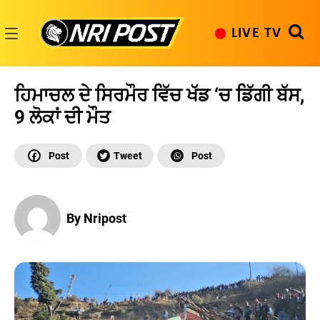
Skip
to
LIVE TV
content
NRI
Post
ਹਿਮਾਚਲ ਦੇ ਸਿਰਮੌਰ ਵਿੱਚ ਖੱਡ ‘ਚ ਡਿੱਗੀ ਬੱਸ,
9 ਲੋਕਾਂ ਦੀ ਮੌਤ
By Nripost