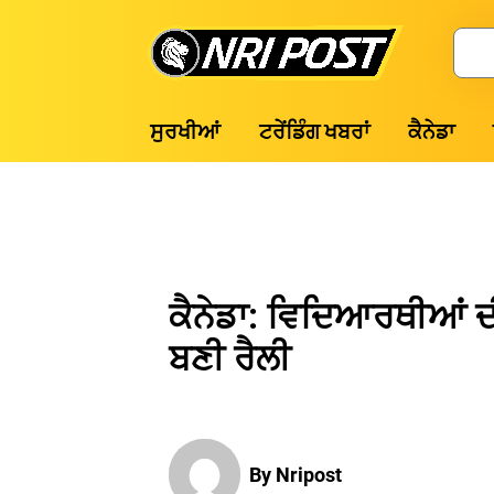
Skip
to
Search
content
NRI
ਸੁਰਖੀਆਂ
ਟਰੇਂਡਿੰਗ ਖਬਰਾਂ
ਕੈਨੇਡਾ
Post
ਕੈਨੇਡਾ: ਵਿਦਿਆਰਥੀਆਂ ਦ
ਬਣੀ ਰੈਲੀ
By Nripost