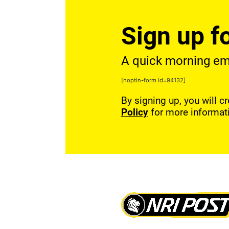
Sign up fo
A quick morning emai
[noptin-form id=94132]
By signing up, you will c
Policy
for more informat