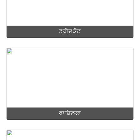
ਫਰੀਦਕੋਟ
ਫਾਜ਼ਿਲਕਾ