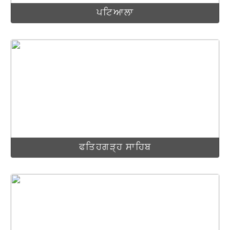
ਪਟਿਆਲਾ
ਫਤਿਹਗੜ੍ਹ ਸਾਹਿਬ