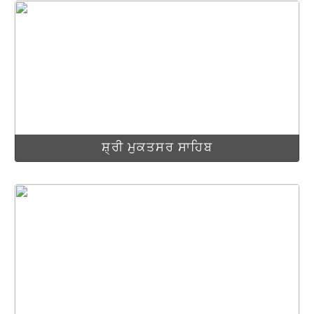
ਸ਼੍ਰੀ ਮੁਕਤਸਰ ਸਾਹਿਬ