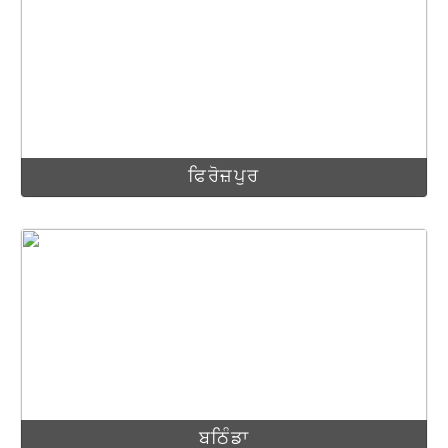
ਫਿਰੋਜ਼ਪੁਰ
ਬਠਿੰਡਾ