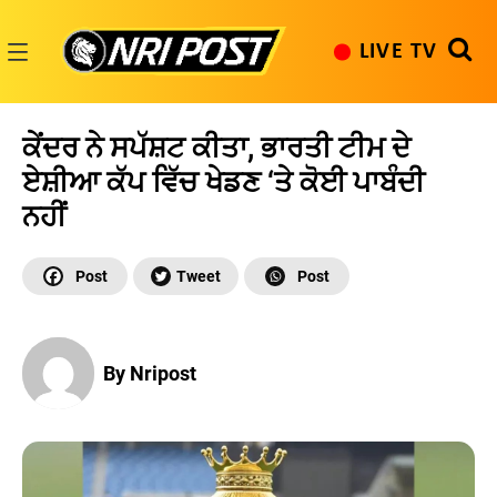
Skip
to
LIVE TV
content
NRI
Post
ਕੇਂਦਰ ਨੇ ਸਪੱਸ਼ਟ ਕੀਤਾ, ਭਾਰਤੀ ਟੀਮ ਦੇ
ਏਸ਼ੀਆ ਕੱਪ ਵਿੱਚ ਖੇਡਣ ‘ਤੇ ਕੋਈ ਪਾਬੰਦੀ
ਨਹੀਂ
By Nripost