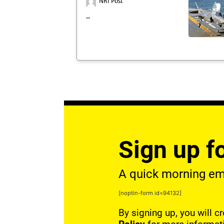
NRI Post
..
Sign up fo
A quick morning emai
[noptin-form id=94132]
By signing up, you will c