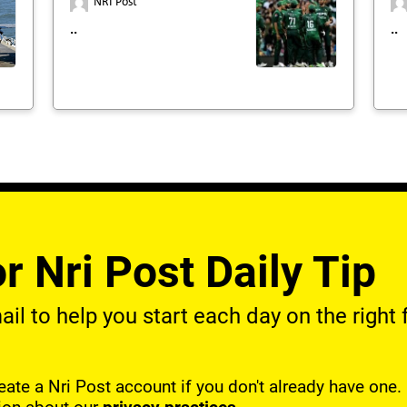
NRI Post
..
..
r Nri Post Daily Tip
l to help you start each day on the right f
reate a Nri Post account if you don't already have one