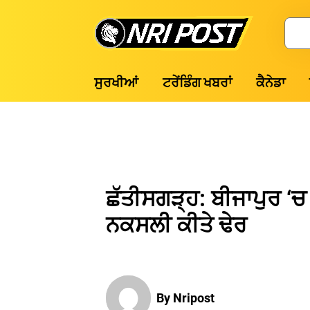
Skip
to
Search
content
NRI
ਸੁਰਖੀਆਂ
ਟਰੇਂਡਿੰਗ ਖਬਰਾਂ
ਕੈਨੇਡਾ
Post
ਛੱਤੀਸਗੜ੍ਹ: ਬੀਜਾਪੁਰ ‘ਚ 
ਨਕਸਲੀ ਕੀਤੇ ਢੇਰ
By Nripost