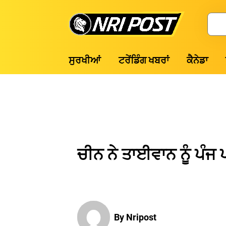
Skip
to
Search
content
NRI
ਸੁਰਖੀਆਂ
ਟਰੇਂਡਿੰਗ ਖਬਰਾਂ
ਕੈਨੇਡਾ
Post
ਚੀਨ ਨੇ ਤਾਈਵਾਨ ਨੂੰ ਪੰਜ 
By Nripost