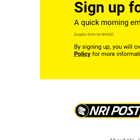
Sign up fo
A quick morning emai
[noptin-form id=94132]
By signing up, you will c
Policy
for more informat