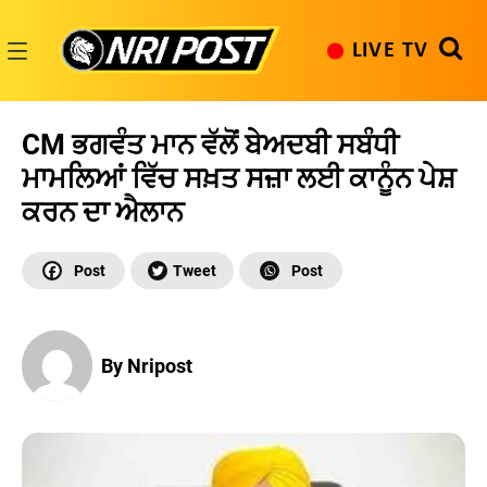
Skip
to
LIVE TV
content
NRI
Post
CM ਭਗਵੰਤ ਮਾਨ ਵੱਲੋਂ ਬੇਅਦਬੀ ਸਬੰਧੀ
ਮਾਮਲਿਆਂ ਵਿੱਚ ਸਖ਼ਤ ਸਜ਼ਾ ਲਈ ਕਾਨੂੰਨ ਪੇਸ਼
ਕਰਨ ਦਾ ਐਲਾਨ
By Nripost