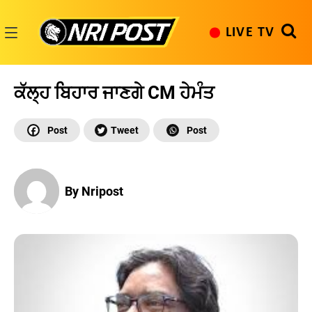
Skip
to
LIVE TV
content
NRI
Post
ਕੱਲ੍ਹ ਬਿਹਾਰ ਜਾਣਗੇ CM ਹੇਮੰਤ
By Nripost