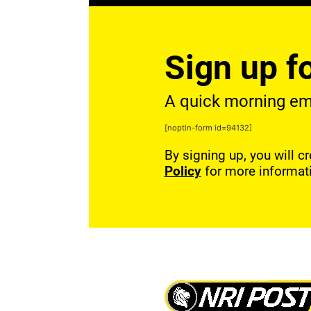
Sign up fo
A quick morning emai
[noptin-form id=94132]
By signing up, you will c
Policy
for more informat