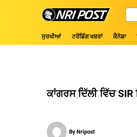
Skip
to
Search
content
NRI
ਸੁਰਖੀਆਂ
ਟਰੇਂਡਿੰਗ ਖਬਰਾਂ
ਕੈਨੇਡਾ
Post
ਕਾਂਗਰਸ ਦਿੱਲੀ ਵਿੱਚ SIR 
By Nripost