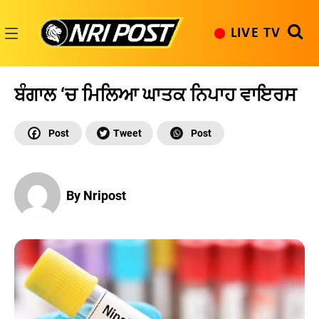
Skip
to
LIVE TV
content
NRI
Post
ਬੰਗਾਲ ‘ਚ ਮਿਲਿਆ ਘਾਤਕ ਨਿਪਾਹ ਵਾਇਰਸ
By Nripost