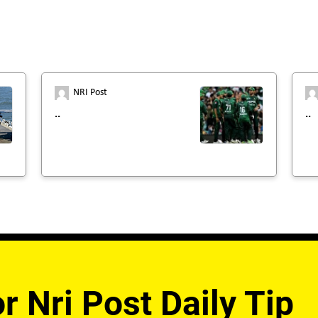
NRI Post
..
..
r Nri Post Daily Tip