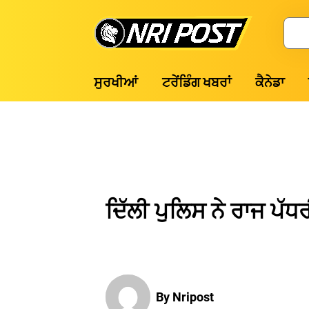
Skip
to
Search
content
NRI
ਸੁਰਖੀਆਂ
ਟਰੇਂਡਿੰਗ ਖਬਰਾਂ
ਕੈਨੇਡਾ
Post
ਦਿੱਲੀ ਪੁਲਿਸ ਨੇ ਰਾਜ ਪੱਧ
By Nripost