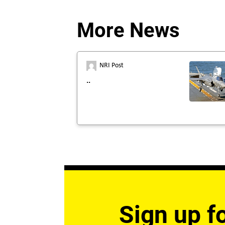
More News
NRI Post
..
Sign up fo