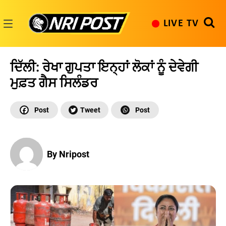
Skip
to
LIVE TV
content
NRI
Post
ਦਿੱਲੀ: ਰੇਖਾ ਗੁਪਤਾ ਇਨ੍ਹਾਂ ਲੋਕਾਂ ਨੂੰ ਦੇਵੇਗੀ
ਮੁਫ਼ਤ ਗੈਸ ਸਿਲੰਡਰ
By Nripost